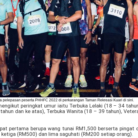
 pelepasan peserta PHHFC 2022 di perkarangan Taman Rekreasi Kuari di sini.
ngikut peringkat umur iaitu Terbuka Lelaki (18 – 34 tahun
0 tahun dan ke atas), Terbuka Wanita (18 – 39 tahun), Veter
mpat pertama berupa wang tunai RM1,500 berserta pingat dan
ketiga (RM500) dan lima saguhati (RM200 setiap orang).