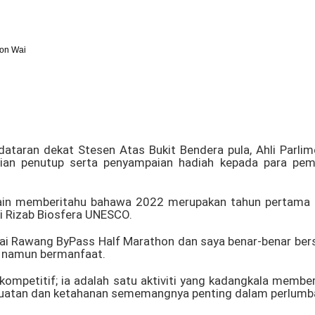
on Wai
dataran dekat Stesen Atas Bukit Bendera pula, Ahli Parli
an penutup serta penyampaian hadiah kepada para pem
lain memberitahu bahawa 2022 merupakan tahun pertama 
i Rizab Biosfera UNESCO.
rtai Rawang ByPass Half Marathon dan saya benar-benar be
 namun bermanfaat.
 kompetitif; ia adalah satu aktiviti yang kadangkala membe
ekuatan dan ketahanan sememangnya penting dalam perlumb