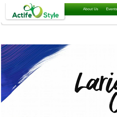
About Us
Event